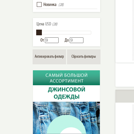
Новинка
(28)
Цена
USD
(28)
От
До
Активировать фильтр
Сбросить фильтры