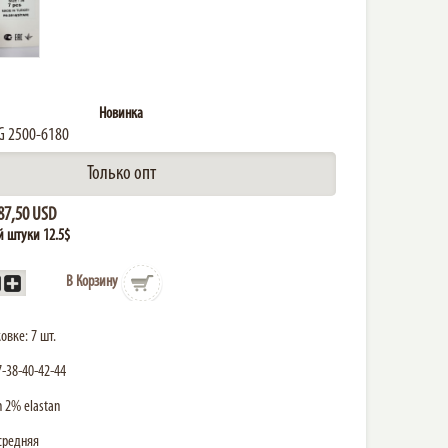
Новинка
RG 2500-6180
Только опт
87,50 USD
й штуки 12.5$
В Корзину
овке: 7 шт.
-38-40-42-44
n 2% elastan
 средняя