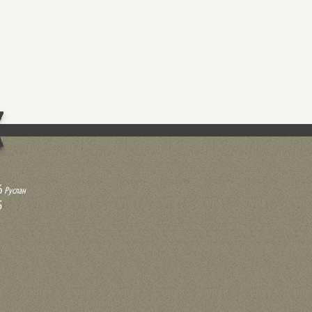
6
Руслан
5