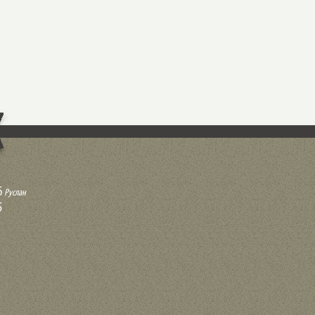
6
Руслан
5